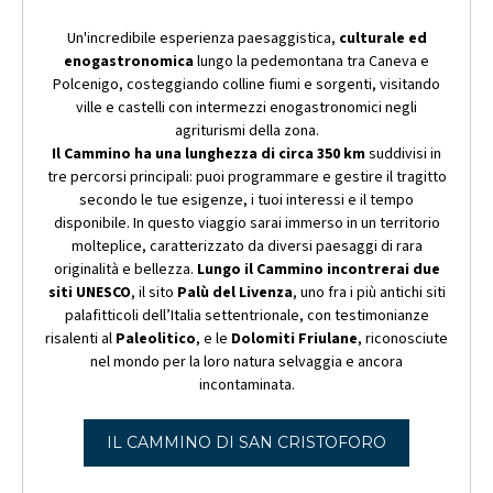
Un'incredibile esperienza paesaggistica,
culturale ed
enogastronomica
lungo la pedemontana tra Caneva e
Polcenigo, costeggiando colline fiumi e sorgenti, visitando
ville e castelli con intermezzi enogastronomici negli
agriturismi della zona.
Il Cammino ha una lunghezza di circa 350 km
suddivisi in
tre percorsi principali: puoi programmare e gestire il tragitto
secondo le tue esigenze, i tuoi interessi e il tempo
disponibile. In questo viaggio sarai immerso in un territorio
molteplice, caratterizzato da diversi paesaggi di rara
originalità e bellezza.
Lungo il Cammino incontrerai due
siti UNESCO
, il sito
Palù del Livenza
, uno fra i più antichi siti
palafitticoli dell’Italia settentrionale, con testimonianze
risalenti al
Paleolitico
, e le
Dolomiti Friulane
, riconosciute
nel mondo per la loro natura selvaggia e ancora
incontaminata.
IL CAMMINO DI SAN CRISTOFORO