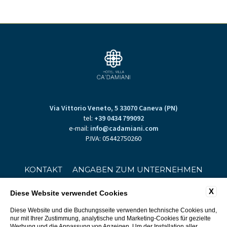
Via Vittorio Veneto, 5 33070 Caneva (PN)
tel:
+39 0434 799092
e-mail:
info@cadamiani.com
P.IVA: 05442750260
KONTAKT
ANGABEN ZUM UNTERNEHMEN
DATENSCHUTZ
COOKIE POLICY
X
ACCESSIBILITY
Diese Website verwendet Cookies
Diese Website und die Buchungsseite verwenden technische Cookies und,
nur mit Ihrer Zustimmung, analytische und Marketing-Cookies für gezielte
Werbung und die Anpassung von Anzeigen. Um der Installation aller