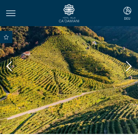
DEU
ITA
ENG
DEU